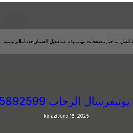
ا
اتصل بنا
اخبارنا
صفحات مهمه
نبذه عنا
تفعيل الضمان
خدماتنا
الرئيسية
نيفرسال الرحاب 01125892599
kiriazi
June 18, 2025