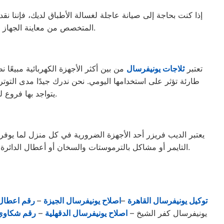
المتخصص من معاينة الجهاز في منزلك لتحديد المشكلة وتنفيذ الإصلاحات المطلوبة فورًا دون الحاجة لنقل الجهاز إلى مركز الخدمة.
تعتبر
ثلاجات يونيفرسال
من بين أكثر الأجهزة الكهربائية مبيعًا نظ
طارئة تؤثر على استخدامها اليومي. نحن ندرك جيدًا مدى التو
يتواجد بها فروع لصيانة يونيفرسال بعد، نقوم بإرسال فرق متحركة من مقرنا الرئيسي لضمان تقديم الخدمة.
يعتبر الديب فريزر أحد الأجهزة الضرورية في كل منزل لما يوفر
التايمر أو مشاكل بالترموستات والسخان أو أعطال الدائرة الكهربائية، يفضل التواصل مباشرة مع مركز صيانة ديب فريزر يونيفرسال لإصلاحه على الفور، مع ضمان تقديم الخدمة بأعلى جودة.
توكيل يونيفرسال القاهرة
–
اصلاح يونيفرسال الجيزة
–
رقم اعطال 
يونيفرسال كفر الشيخ –
اصلاح يونيفرسال الدقهلية
–
رقم شكاوي 