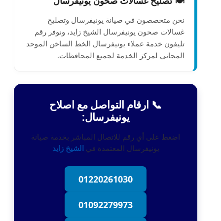
🍽️ تصليح غسالات صحون يونيفرسال
نحن متخصصون في صيانة يونيفرسال وتصليح
غسالات صحون يونيفرسال الشيخ زايد، ونوفر رقم
تليفون خدمة عملاء يونيفرسال الخط الساخن الموحد
المجاني لمركز الخدمة لجميع المحافظات.
📞 ارقام التواصل مع اصلاح
يونيفرسال:
اضغط على أي رقم للاتصال المباشر بخدمة صيانة
يونيفرسال المعتمدة في
الشيخ زايد
01220261030
01092279973