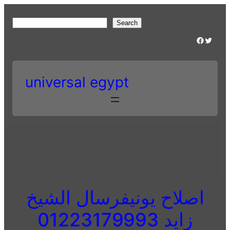
Skip
to
S
Search
content
e
Facebook
Twitter
a
r
c
universal egypt
h
اصلاح يونيفرسال الشيخ
زايد 01223179993