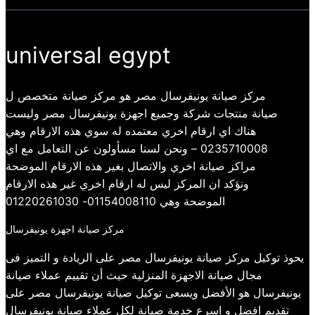
universal egypt
مركز صيانة يونيفرسال مصر هو مركز صيانة متخصص ل
صيانة منتجات شركة وجميع اجهزة يونيفرسال مصر وليست
هناك اي ارقام اخري معتمده له سوي هذه الارقام وهي
0235710008 – ونحن لسنا مسأولون عن التعامل مع اي
مراكز صيانة اخري والاتصال بغير هذه الارقام الموضحة
ونؤكد ان المركز ليس له ارقام اخري غير هذه الارقام
الموضحة وهي 01154008110- 01220261030
مركز صيانة اجهزة يونيفرسال
يحوذ توكيل مركز صيانة يونيفرسال مصر على الريادة و التميز فى
مجال صيانة الاجهزة المنزلية حيث أن تقييم عملاء صيانة
يونيفرسال هو الأفضل ويسعى توكيل صيانة يونيفرسال مصر على
تقديم افضل و اسرع خدمة صيانة لكل عملاء صيانة يونيفرسال