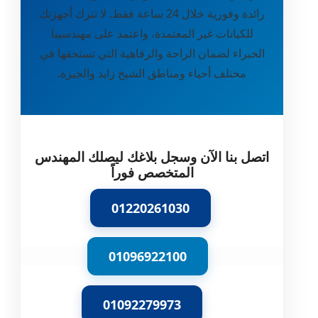
رائدة وفورية خلال 24 ساعة فقط. لا تترك أجهزتك
للكيانات غير المعتمدة، واعتمد على مهندسينا
الخبراء لضمان الراحة والرفاهية التي تستحقها في
مختلف أحياء ومناطق الشيخ زايد والجيزة.
اتصل بنا الآن وسجل بلاغك ليصلك المهندس
المتخصص فوراً
01220261030
01096922100
01092279973