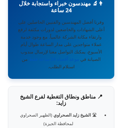
👨‍🔬 مهندسون خبراء واستجابة خلال
24 ساعة
وفرنا أفضل المهندسين والفنيين الحاصلين على
أعلى الشهادات والخاضعين لدورات مكثفة لرفع
وارتقاء مكانة الشركة عالمياً. مع وجود خدمة
عملاء متواجدين على مدار الساعة طوال أيام
الأسبوع، يمكنك التواصل معنا لإرسال مندوب
الصيانة في
موعد أقصاه 24 ساعة فقط
من
استلام الطلب.
📍 مناطق ونطاق التغطية لفرع الشيخ
زايد:
🛣️
الشيخ زايد الصحراوي
(الظهير الصحراوي
لمحافظة الجيزة)