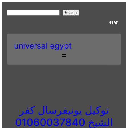
Skip
to
S
Search
content
e
Facebook
Twitter
a
r
c
universal egypt
h
توكيل يونيفرسال كفر
الشيخ 01060037840