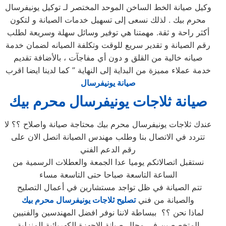
وكيل صيانة الخط الساخن الموحد المختصر لـ توكيل يونيفرسال
محرم بيك . لذلك نسعى إلى تسهيل خدمات الصيانة و لتكون
أكثر راحة و ثقة. مهمتنا هي توفير وسائل سهلة وسريعة لطلب
رقم الصيانة و تقدير سريع للوقت وتكلفة الصيانه لضمان خدمة
صيانه خالية من القلق و دون أي مفاجآت ، بالأضافة تقديم
خدمة عملاء مميزة من البداية إلى النهاية ” كما لدينا ايضا اقرب
صيانة يونيفرسال
صيانة ثلاجات يونيفرسال محرم بيك
عندك ثلاجات يونيفرسال محرم بيك محتاجة صيانة واصلاح ؟؟ لا
تتردد في الاتصال بنا وطلب مهندس الصيانة اتصل الان على
رقم الدعم الفني
نستقبل اتصالاتكم يوميا عدا الجمعة والعطلات الرسمية من
الساعة التاسعة صباحا حتى التاسعة مساء
تتم الصيانة في ظل تواجد مستشارين في أعمال التصليح
والصيانة من فني
تصليح ثلاجات يونيفرسال محرم بيك
لماذا نحن ؟؟ ببساطة لاننا نوفر افضل المهندسين والفنيين
المتخصصين في مجال صيانة الاجهزة الكهربائية المنزلية