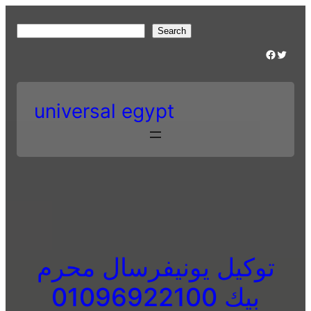
Skip
to
S
Search
content
e
Facebook
Twitter
a
r
c
universal egypt
h
توكيل يونيفرسال محرم
بيك 01096922100