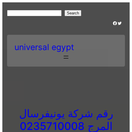
Skip
to
S
Search
content
e
Facebook
Twitter
a
r
c
universal egypt
h
رقم شركة يونيفرسال
المرج 0235710008