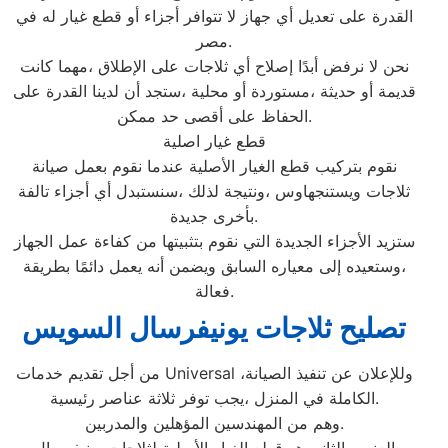
القدرة على تعديل أي جهاز لا تتوافر أجزاء أو قطع غيار له في
مصر.
نحن لا نرفض أبدًا إصلاح أي ثلاجات على الإطلاق ،مهما كانت
قديمة أو حديثة ،مستوردة أو محلية ،ستجد أن لدينا القدرة على
الحفاظ على أقصى حد ممكن.
قطع غيار اصلية
نقوم بتركيب قطع الغيار الأصلية عندما نقوم بعمل صيانة
ثلاجات ويستنجهاوس ،ونتيجة لذلك ،سنستبدل أي أجزاء تالفة
بأخرى جديدة.
ستزيد الأجزاء الجديدة التي نقوم بتثبيتها من كفاءة عمل الجهاز
،وستعيده إلى معياره السابق ويضمن أنه يعمل دائمًا بطريقة
فعالة.
تصليح ثلاجات يونيفرسال السويس
من أجل تقديم خدمات Universal ،وللإعلان عن تنفيذ الصيانة
الكاملة في المنزل ،يجب توفر ثلاثة عناصر رئيسية.
وهم من المهندسين المؤهلين والمدربين.