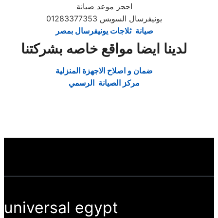
احجز موعد صيانة
يونيفرسال السويس 01283377353
صيانة ثلاجات يونيفرسال بمصر
لدينا ايضا مواقع خاصه بشركتنا
ضمان و اصلاح الاجهزة المنزلية
مركز الصيانة الرسمي
universal egypt