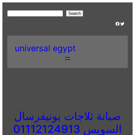
Skip
to
S
Search
content
e
Facebook
Twitter
a
r
c
universal egypt
h
صيانة ثلاجات يونيفرسال
السويس 01112124913