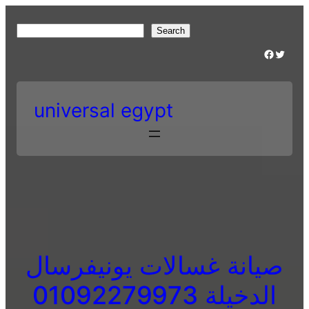
Skip
to
S
Search
content
e
Facebook
Twitter
a
r
c
universal egypt
h
صيانة غسالات يونيفرسال
الدخيلة 01092279973