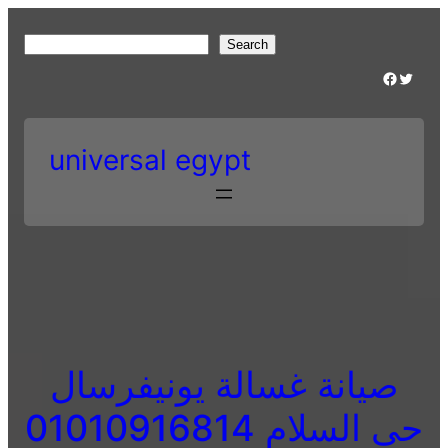
Skip
to
S
Search
content
e
Facebook
Twitter
a
r
c
universal egypt
h
صيانة غسالة يونيفرسال
حى السلام 01010916814