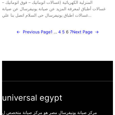
المنزلية الكهربائية (غسالات اتوماتيك – فوق اتوماتيك –
غسالات أطباق لمعرفة المزيد عن صيانة يونيفرسال عن صيانة
غسالات اطباق يونيفرسال حى السلام اتصل بنا علي…
←
Previous Page
1
…
4
5
6
7
Next Page
→
universal egypt
مركز صيانة يونيفرسال مصر هو مركز صيانة متخصص ل