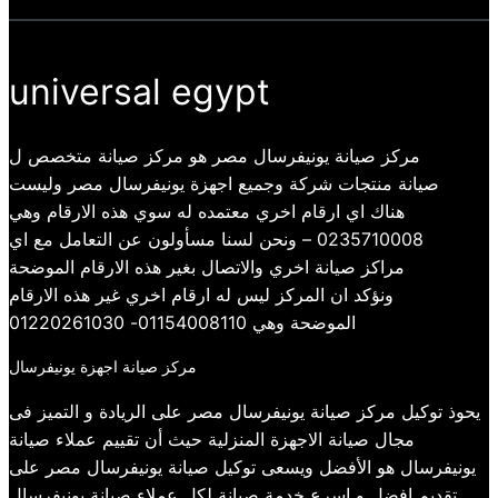
universal egypt
مركز صيانة يونيفرسال مصر هو مركز صيانة متخصص ل
صيانة منتجات شركة وجميع اجهزة يونيفرسال مصر وليست
هناك اي ارقام اخري معتمده له سوي هذه الارقام وهي
0235710008 – ونحن لسنا مسأولون عن التعامل مع اي
مراكز صيانة اخري والاتصال بغير هذه الارقام الموضحة
ونؤكد ان المركز ليس له ارقام اخري غير هذه الارقام
الموضحة وهي 01154008110- 01220261030
مركز صيانة اجهزة يونيفرسال
يحوذ توكيل مركز صيانة يونيفرسال مصر على الريادة و التميز فى
مجال صيانة الاجهزة المنزلية حيث أن تقييم عملاء صيانة
يونيفرسال هو الأفضل ويسعى توكيل صيانة يونيفرسال مصر على
تقديم افضل و اسرع خدمة صيانة لكل عملاء صيانة يونيفرسال