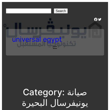
Skip
to
S
Search
content
e
Facebook
Twitter
a
r
c
universal egypt
h
صيانة
Category:
يونيفرسال البحيرة