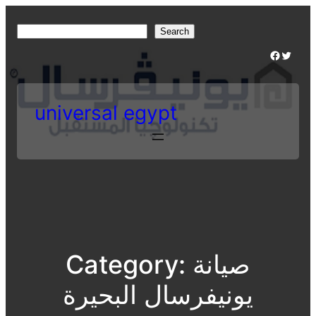
Skip
to
S
Search
content
e
Facebook
Twitter
a
r
c
universal egypt
h
صيانة
Category:
يونيفرسال البحيرة