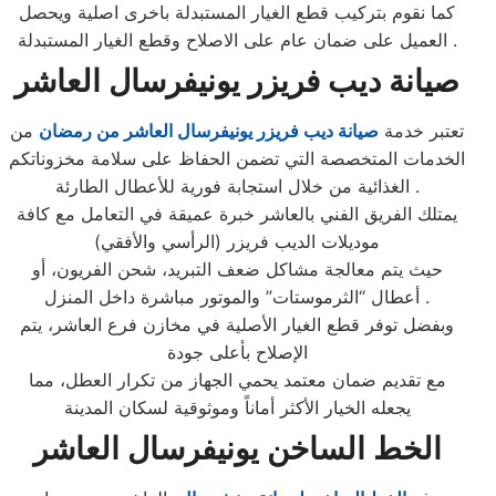
كما نقوم بتركيب قطع الغيار المستبدلة باخرى اصلية ويحصل
العميل على ضمان عام على الاصلاح وقطع الغيار المستبدلة .
صيانة ديب فريزر يونيفرسال العاشر
تعتبر خدمة
صيانة ديب فريزر يونيفرسال العاشر من رمضان
من
الخدمات المتخصصة التي تضمن الحفاظ على سلامة مخزوناتكم
الغذائية من خلال استجابة فورية للأعطال الطارئة .
يمتلك الفريق الفني بالعاشر خبرة عميقة في التعامل مع كافة
موديلات الديب فريزر (الرأسي والأفقي)
حيث يتم معالجة مشاكل ضعف التبريد، شحن الفريون، أو
أعطال “الثرموستات” والموتور مباشرة داخل المنزل .
وبفضل توفر قطع الغيار الأصلية في مخازن فرع العاشر، يتم
الإصلاح بأعلى جودة
مع تقديم ضمان معتمد يحمي الجهاز من تكرار العطل، مما
يجعله الخيار الأكثر أماناً وموثوقية لسكان المدينة
الخط الساخن يونيفرسال العاشر