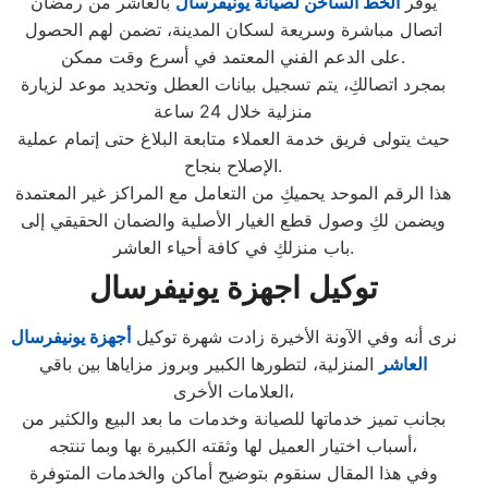
يوفر
الخط الساخن لصيانة يونيفرسال
بالعاشر من رمضان
اتصال مباشرة وسريعة لسكان المدينة، تضمن لهم الحصول
على الدعم الفني المعتمد في أسرع وقت ممكن.
بمجرد اتصالكِ، يتم تسجيل بيانات العطل وتحديد موعد لزيارة
منزلية خلال 24 ساعة
حيث يتولى فريق خدمة العملاء متابعة البلاغ حتى إتمام عملية
الإصلاح بنجاح.
هذا الرقم الموحد يحميكِ من التعامل مع المراكز غير المعتمدة
ويضمن لكِ وصول قطع الغيار الأصلية والضمان الحقيقي إلى
باب منزلكِ في كافة أحياء العاشر.
توكيل اجهزة يونيفرسال
نرى أنه وفي الآونة الأخيرة زادت شهرة توكيل
أجهزة يونيفرسال
العاشر
المنزلية، لتطورها الكبير وبروز مزاياها بين باقي
العلامات الأخرى،
بجانب تميز خدماتها للصيانة وخدمات ما بعد البيع والكثير من
أسباب اختيار العميل لها وثقته الكبيرة بها وبما تنتجه،
وفي هذا المقال سنقوم بتوضيح أماكن والخدمات المتوفرة