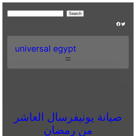
Skip
to
S
Search
content
e
Facebook
Twitter
a
r
c
universal egypt
h
صيانة يونيفرسال العاشر
من رمضان