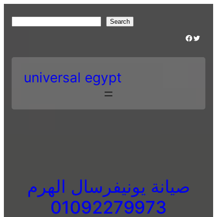
Skip
to
S
Search
content
e
Facebook
Twitter
a
r
c
universal egypt
h
صيانة يونيفرسال الهرم
01092279973