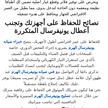
ونحرص على توفير فلاتر وقطع غيار أصلية تضمن لكِ أطباقاً
نظيفة ومعقمة دون الحاجة لتدخل يدوي، مما يطيل من العمر
الافتراضي للجهاز ويحافظ على هدوء تشغيله
نصائح للحفاظ على أجهزتك وتجنب
أعطال يونيفرسال المتكررة
للحفاظ على عمر افتراضي أطول لأجهزتك، ينصح
خبراء صيانه
يونيفرسال الهرم
بضرورة إجراء الفحص الدوري، خاصة
للسخانات قبل فصل الشتاء وللتكييفات قبل الصيف.
تأكدي من استقرار التيار الكهربائي واستخدام المنظفات
المناسبة للغسالات الأوتوماتيك لتجنب انسداد الطلمبات.
تذكري دائمًا أن التواصل مع
فني صيانه يونيفرسال الهرم
عند
ظهور أول علامة عطل (مثل صوت عالٍ أو تسريب بسيط) يوفر
عليك تكاليف إصلاح باهظة مستقبلاً.
نحن هنا لنكون شريكك الموثوق في الحفاظ على رفاهية منزلك
من خلال خدمات
تصليح يونيفرسال الهرم
المتميزة والأسعار
التنافسية التي تناسب ميزانيتك