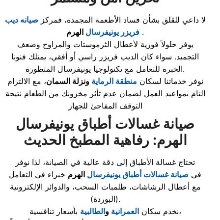
لا داعي للقلق بشأن فساد الأطعمة المجمدة، فمركز
صيانه ديب
.
فريزر يونيفرسال
الهرم
يوفر حلولاً فورية لأعطال الثرموستات والمراوح وضعف
التجميد. سواء كان الديب فريزر راسي أو أفقي، يمتلك فنونا
الخبرة للتعامل مع تكنولوجيا يونيفرسال المتطورة.
نوفر خدماتنا لسكان
منطقة الرماية
ونزلة السمان
، مع الالتزام
التام بمواعيد العمل لضمان عدم تأثر مخزونك من الطعام نتيجة
التوقف المفاجئ للجهاز
صيانة غسالات أطباق يونيفرسال
الهرم: رفاهية المطبخ الحديث
تحتاج غسالة الأطباق إلى دقة عالية في الصيانة، لذا نوفر
في
صيانة غسالات أطباق يونيفرسال
الهرم
خبراء في التعامل
مع أعطال الرشاشات، طلمبات السحب، والدوائر الإلكترونية
(البوردة).
بأسعار تنافسية،
نخدم سكان
العمرانية
و
الطالبية