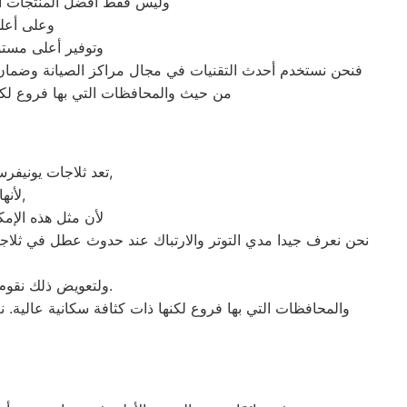
وليس فقط أفضل المنتجات الأ
وعلى أعلى
وتوفير أعلى مستوي
فنحن نستخدم أحدث التقنيات في مجال مراكز الصيانة وضمان 
من حيث والمحافظات التي بها فروع لكنها
تعد ثلاجات يونيفرسال هي أهم الأجهزة الكهربائية التي توفرها الشركة و أكثرها مبيعاً بين بقية المنتجات الأخرى,
لأنها قوية جداً في عمليات التبريد و تتضمن بعض التقنيات المتميزة كتقنية الانفلتر,
لأن مثل هذه الإمك
نحن نعرف جيدا مدي التوتر والارتباك عند حدوث عطل في ثلاجة 
ولتعويض ذلك نقوم بتوجية خطوط سير منظمة من المقر الرئيسي ل صيانة يونيفرسال امبابة لتلك المحافظات.
والمحافظات التي بها فروع لكنها ذات كثافة سكانية عالية. 