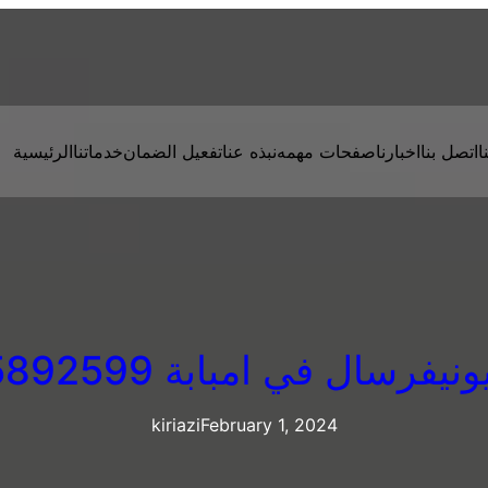
ا
اتصل بنا
اخبارنا
صفحات مهمه
نبذه عنا
تفعيل الضمان
خدماتنا
الرئيسية
يفرسال في امبابة 01125892599
kiriazi
February 1, 2024