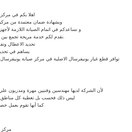
اهلا بكم في مركز 
وبشهادة ضمان معتمدة من مركز صي
و نساعدكم في اتمام الصيانة اللازمة لأجهز
نقدم لكم خدمة مريحة تجمع بين الجودة والسرعة والاسعار المحددة وضمان مابعد الاصلاح ونجنبكم التجارب السيئة التي تهدر الوقت والمال.
تحديد الاعطال وتف
يساهم في تحديد 
توافر قطع غيار يونيفرسال الاصلية في مركز صيانة يونيفرسال 
لأن الشركة لديها مهندسين وفنيين مهرة ومدربون علي 
ليس ذلك فحسب بل تغطية كل مناطق امباب
كما أنها تقوم بعمل خصو
مركز ي