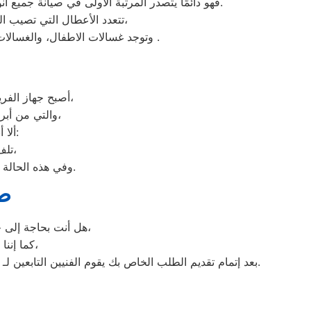
فهو دائمًا يتصدر المرتبة الأولى في صيانة جميع أنواع الغسالات الخاصة بماركة صيانة يونيفرسال امبابة تحت أيدي أنسب امبابة، مع مراعاة توفير أفضل خدمات الدعم الفنى.
تتعدد الأعطال التي تصيب الغسالات بمختلف فئات الصنع والنوع من غسالات اوتوماتيك، واخرى فوق اوتوماتيك، والنصف اتوماتيك،
.
وتوجد غسالات الاطفال، والغسالات
أصبح جهاز الفريزر من ماركة يونيفرسال من الأجهزة الضرورية داخل كافة البيوت، وفقًا لمميزاته العديدة،
والتي من أبرزها حفظ الطعام لفترات طويلة، وتعدد موديلاته المختلفة، وبالرغم من مميزاته العديدة،
ألا أنه من المحتمل حدوث بعض الأعطال التي تتطلب الصيانة، ومن هذه الأعطال:
تلف التايمر، أو مشكلة في الترموستات، أو السخان، أو عطل بالدائرة الكهربائية،
وفي هذه الحالة يجب عليك الاتصال بخدمة صيانة ديب فريزر يونيفرسال المنوفية لعمل الإصلاحات اللازمة.
صي
هل أنت بحاجة إلى خدمة الصيانة الفورية لغسالة الأطباق لديك؟ نحن نمنحك خدمة الصيانة الفورية التي ترغب بها،
كما إننا نمتلك خبرة أكثر من 10 سنوات في خدمات إصلاحات كافة أنواع غسالات الأطباق،
بعد إتمام تقديم الطلب الخاص بك يقوم الفنيين التابعين لـ غسالات الاطباق ، بعمل معاينة بالمنزل لتحديد العطل، ثم القيام ب اصلاح غسالات اطباق يونيفرسال دون سحب الجهاز إلى الوكلاء.