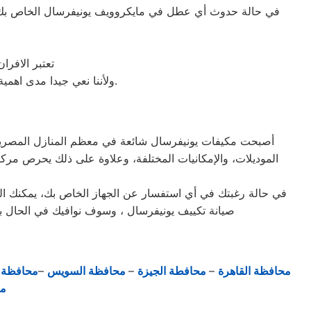
في حالة حدوث أي عطل في مايكروويف يونيفرسال الخاص بك، ع
تعتبر الافر
ولأننا نعي جيدا مدى اهمية صيانة ميكروويف يونيفرسال في المنزل فقد وفرنا خدمة مميزة وقطع غيار اصلية لكافة الأعطال.
أصبحت مكيفات يونيفرسال شائعة في معظم المنازل المصرية، نظر
الموديلات، والإمكانيات المختلفة، وعلاوة على ذلك يحرص مرك
في حالة رغبتك في أي استفسار عن الجهاز الخاص بك، يمكنك التو
صيانة تكييف يونيفرسال ، وسوف نوافيك في الحال با
محافظة القاهرة
–
محافطة الجيزة
–
محافظة السويس
–
محافظة ا
مح