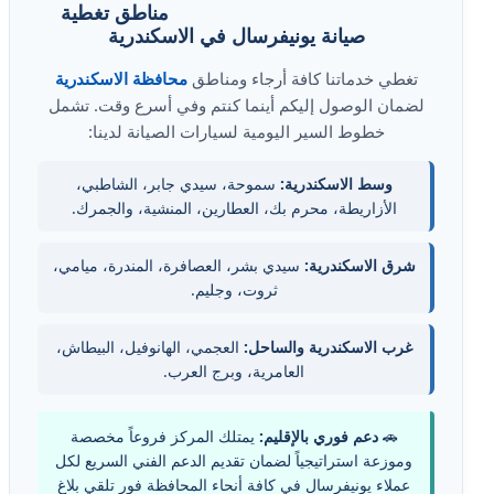
مناطق تغطية
صيانة يونيفرسال في الاسكندرية
تغطي خدماتنا كافة أرجاء ومناطق
محافظة الاسكندرية
لضمان الوصول إليكم أينما كنتم وفي أسرع وقت. تشمل
خطوط السير اليومية لسيارات الصيانة لدينا:
وسط الاسكندرية:
سموحة، سيدي جابر، الشاطبي،
الأزاريطة، محرم بك، العطارين، المنشية، والجمرك.
شرق الاسكندرية:
سيدي بشر، العصافرة، المندرة، ميامي،
ثروت، وجليم.
غرب الاسكندرية والساحل:
العجمي، الهانوفيل، البيطاش،
العامرية، وبرج العرب.
🚗
دعم فوري بالإقليم:
يمتلك المركز فروعاً مخصصة
وموزعة استراتيجياً لضمان تقديم الدعم الفني السريع لكل
عملاء يونيفرسال في كافة أنحاء المحافظة فور تلقي بلاغ