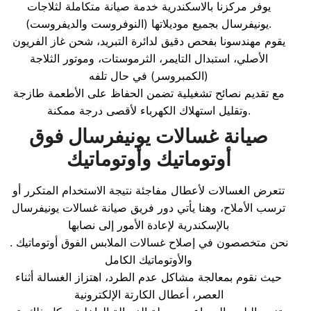
يوفر مركزنا بالاسكندرية خدمة صيانة متكاملة لثلاجات
يونيفرسال بجميع موديلاتها (النوفروست والديفروست).
يقوم مهندسونا بفحص دقيق لدائرة التبريد، شحن غاز الفريون
الأصلي، استبدال التايمر، الثرموستات، وموتور الثلاجة
(الكمبروسر) في حال تلفه
مع تقديم نصائح تشغيلية تضمن الحفاظ على الأطعمة طازجة
وتقليل استهلاك الكهرباء لأقصى درجة ممكنة.
صيانة غسالات يونيفرسال فوق
أوتوماتيك وأوتوماتيك
تتعرض الغسالات لأعطال مفاجئة نتيجة الاستخدام المتكرر أو
ترسب الأملاح، وهنا يأتي دور فريق صيانة غسالات يونيفرسال
بالإسكندرية لإعادة الأمور إلى نصابها
. نحن متخصصون في إصلاح غسالات الملابس الفوق أوتوماتيك
والأوتوماتيك الكامل
حيث نقوم بمعالجة مشاكل عدم الطرد، اهتزاز الغسالة أثناء
العصر، أعطال الكارتة الإلكترونية