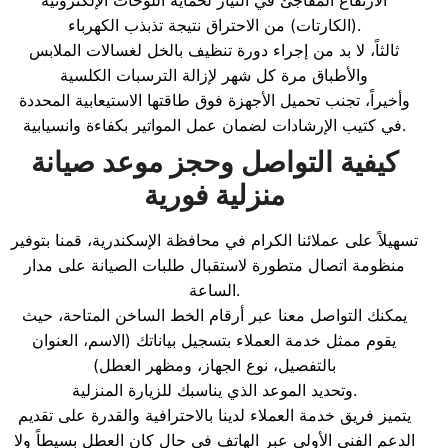
الارتفاع المفاجئ في التيار لحماية اللوحات الإلكترونية
(الكارتات) من الاحتراق نتيجة تذبذب الكهرباء.
ثالثاً، لا بد من إجراء دورة تنظيف بالخل لغسالات الملابس
والأطباق مرة كل شهر لإزالة الترسبات الكلسية
وأخيراً، تجنب تحميل الأجهزة فوق طاقتها الاستيعابية المحددة
في كتيب الإرشادات لضمان عمل المواتير بكفاءة وانسيابية.
كيفية التواصل وحجز موعد صيانة
منزلية فورية
تسهيلاً على عملائنا الكرام في محافظة الإسكندرية، قمنا بتوفير
منظومة اتصال متطورة لاستقبال طلبات الصيانة على مدار
الساعة.
يمكنك التواصل معنا عبر أرقام الخط الساخن المتاحة، حيث
يقوم ممثل خدمة العملاء بتسجيل بياناتك (الاسم، العنوان
بالتفصيل، نوع الجهاز، ومظهر العطل)
وتحديد الموعد الذي يناسبك للزيارة المنزلية.
يتميز فريق خدمة العملاء لدينا بالاحترافية والقدرة على تقديم
الدعم الفني الأولي عبر الهاتف في حال كان العطل بسيطاً ولا