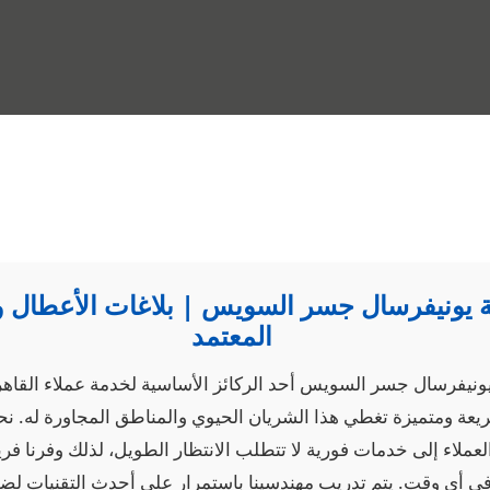
 يونيفرسال جسر السويس | بلاغات الأعطال و
المعتمد
 يونيفرسال جسر السويس أحد الركائز الأساسية لخدمة عملاء القاه
عة ومتميزة تغطي هذا الشريان الحيوي والمناطق المجاورة له. نحن 
عملاء إلى خدمات فورية لا تتطلب الانتظار الطويل، لذلك وفرنا فريق
ي أي وقت. يتم تدريب مهندسينا باستمرار على أحدث التقنيات لض