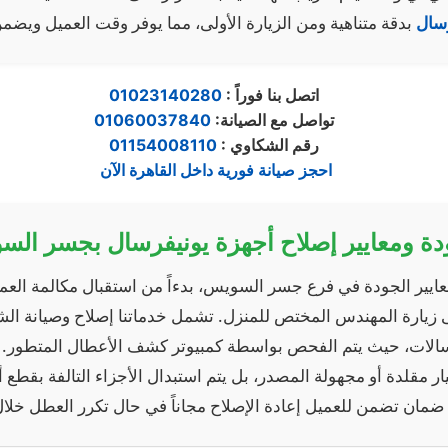
رسال
بدقة متناهية ومن الزيارة الأولى، مما يوفر وقت العميل ويضم
: اتصل بنا فوراً
01023140280
:تواصل مع الصيانة
01060037840
رقم الشكاوي
:
01154008110
احجز صيانة فورية داخل القاهرة الآن
دة ومعايير إصلاح أجهزة يونيفرسال بجسر ال
ايير الجودة في فرع جسر السويس، بدءاً من استقبال مكالمة العم
 إلى زيارة المهندس المختص للمنزل. تشمل خدماتنا إصلاح وصيانة ال
غسالات، حيث يتم الفحص بواسطة كمبيوتر كشف الأعطال المتطور. 
 مقلدة أو مجهولة المصدر، بل يتم استبدال الأجزاء التالفة بقطع أ
 ضمان تضمن للعميل إعادة الإصلاح مجاناً في حال تكرر العطل خلا