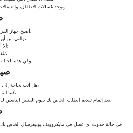
.
وتوجد غسالات الاطفال، والغسالات
ص
أصبح جهاز الفريزر من ماركة يونيفرسال من الأجهزة الضرورية داخل كافة البيوت، وفقًا لمميزاته العديدة،
والتي من أبرزها حفظ الطعام لفترات طويلة، وتعدد موديلاته المختلفة، وبالرغم من مميزاته العديدة،
ألا أنه من المحتمل حدوث بعض الأعطال التي تتطلب الصيانة، ومن هذه الأعطال:
تلف التايمر، أو مشكلة في الترموستات، أو السخان، أو عطل بالدائرة الكهربائية،
وفي هذه الحالة يجب عليك الاتصال بخدمة صيانة ديب فريزر يونيفرسال المنوفية لعمل الإصلاحات اللازمة.
صيا
هل أنت بحاجة إلى خدمة الصيانة الفورية لغسالة الأطباق لديك؟ نحن نمنحك خدمة الصيانة الفورية التي ترغب بها،
كما إننا نمتلك خبرة أكثر من 10 سنوات في خدمات إصلاحات كافة أنواع غسالات الأطباق،
بعد إتمام تقديم الطلب الخاص بك يقوم الفنيين التابعين لـ غسالات الاطباق ، بعمل معاينة بالمنزل لتحديد العطل، ثم القيام ب اصلاح غسالات اطباق يونيفرسال دون سحب الجهاز إلى الوكلاء.
ص
في حالة حدوث أي عطل في مايكروويف يونيفرسال الخاص بك، ع