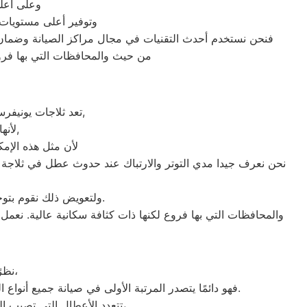
وعلى أعلى
وتوفير أعلى مستويات 
فنحن نستخدم أحدث التقنيات في مجال مراكز الصيانة وضمان 
من حيث والمحافظات التي بها فروع
تعد ثلاجات يونيفرسال هي أهم الأجهزة الكهربائية التي توفرها الشركة و أكثرها مبيعاً بين بقية المنتجات الأخرى,
لأنها قوية جداً في عمليات التبريد و تتضمن بعض التقنيات المتميزة كتقنية الانفلتر,
لأن مثل هذه الإمك
نحن نعرف جيدا مدي التوتر والارتباك عند حدوث عطل في ثلاجة 
ولتعويض ذلك نقوم بتوجية خطوط سير منظمة من المقر الرئيسي ل صيانة يونيفرسال جسر السويس لتلك المحافظات.
والمحافظات التي بها فروع لكنها ذات كثافة سكانية عالية. نعم
نظرًا لأن وكلاء يونيفرسال يدرك جيدًا ما يحتاجه العملاء بمحافظة جسر السويس،
فهو دائمًا يتصدر المرتبة الأولى في صيانة جميع أنواع الغسالات الخاصة بماركة صيانة يونيفرسال جسر السويس تحت أيدي أنسب الفنين، مع مراعاة توفير أفضل خدمات الدعم الفنى.
تتعدد الأعطال التي تصيب الغسالات بمختلف فئات الصنع والنوع من غسالات اوتوماتيك، واخرى فوق اوتوماتيك، والنصف اتوماتيك،