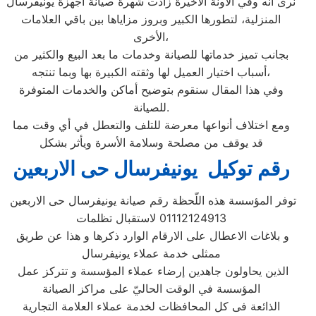
نرى أنه وفي الآونة الأخيرة زادت شهرة صيانة أجهزة يونيفرسال
المنزلية، لتطورها الكبير وبروز مزاياها بين باقي العلامات
الأخرى،
بجانب تميز خدماتها للصيانة وخدمات ما بعد البيع والكثير من
أسباب اختيار العميل لها وثقته الكبيرة بها وبما تنتجه،
وفي هذا المقال سنقوم بتوضيح أماكن والخدمات المتوفرة
للصيانة.
ومع اختلاف أنواعها معرضة للتلف والتعطل في أي وقت مما
قد يوقف من مصلحة وسلامة الأسرة ويأثر بشكل
رقم توكيل يونيفرسال حى الاربعين
توفر المؤسسة هذه اللّحظة رقم صيانة يونيفرسال حى الاربعين
01112124913 لاستقبال تظلمات
و بلاغات الاعطال على الارقام الوارد ذكرها و هذا عن طريق
ممثلى خدمة عملاء يونيفرسال
الذين يحاولون جاهدين إرضاء عملاء المؤسسة و تتركز عمل
المؤسسة في الوقت الحاليّ على مراكز الصيانة
الذائعة فى كل المحافظات لخدمة عملاء العلامة التجارية