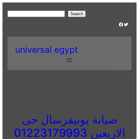
Skip
to
S
Search
content
e
Facebook
Twitter
a
r
c
universal egypt
h
صيانة يونيفرسال حى
الاربعين 01223179993