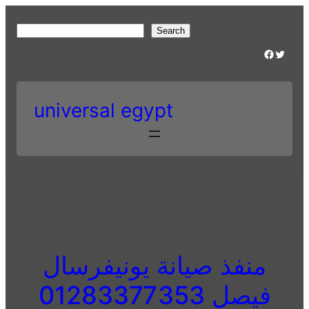
Skip
to
S
Search
content
e
Facebook
Twitter
a
r
c
universal egypt
h
منفذ صيانة يونيفرسال
فيصل 01283377353