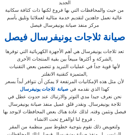
الجديد
من حيث والمحافظات التي بها فروع لكنها ذات كثافة سكانية
عالية نعمل جاهدين لتقديم خدمة مثالية لعملائنا وتليق بأسم
مركز منفذ صيانة يونيفرسال فيصل
صيانة ثلاجات يونيفرسال فيصل
تعد ثلاجات يونيفرسال هي أهم الأجهزة الكهربائية التي توفرها
الشركة و أكثرها مبيعاً بين بقية المنتجات الأخرى,
لأنها قوية جداً في عمليات التبريد و تتضمن بعض التقنيات
المتميزة كتقنية الانفلتر,
لأن مثل هذه الإمكانيات المرتفعة لا يمكن أن تتوافر أبداً بسعر
كهذا الذي نقدمه في
صيانة ثلاجات يونيفرسال
نحن نعرف جيدا مدي التوتر والارتباك عند حدوث عطل في
ثلاجة يونيفرسال. ونقدر قلق عميل منفذ صيانة يونيفرسال
فيصل ونثمن وقته. لذلك عادة هناك بعض المحافظات لايوجد بها
فروع لنا اوالفرع تحت الانشاء .
ولتعويض ذلك نقوم بتوجية خطوط سير منظمة من المقر
الرئيسي ل منفذ صيانة يونيفرسال فيصل لتلك المحافظات.