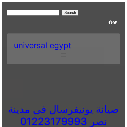
Skip
to
S
Search
content
e
Facebook
Twitter
a
r
c
universal egypt
h
صيانة يونيفرسال في مدينة
نصر 01223179993