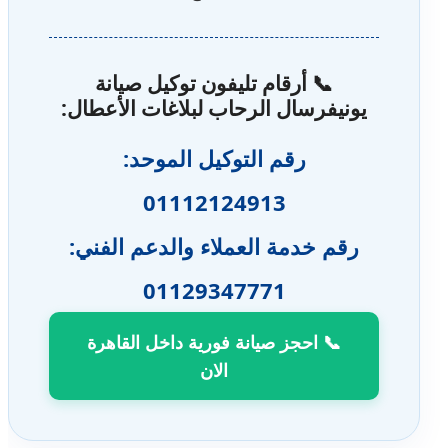
📞 أرقام تليفون توكيل صيانة
يونيفرسال الرحاب لبلاغات الأعطال:
رقم التوكيل الموحد:
01112124913
رقم خدمة العملاء والدعم الفني:
01129347771
📞 احجز صيانة فورية داخل القاهرة
الان