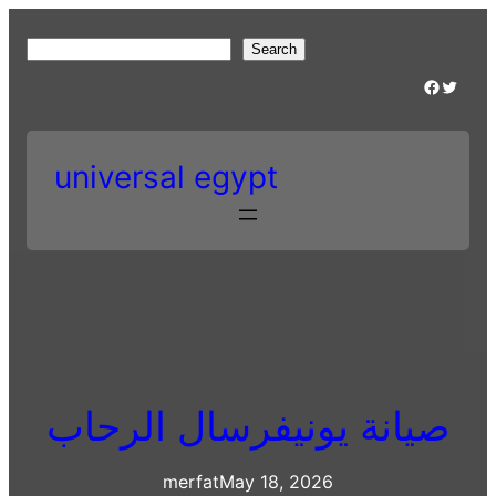
Skip
to
S
Search
content
e
Facebook
Twitter
a
r
c
universal egypt
h
صيانة يونيفرسال الرحاب
merfat
May 18, 2026