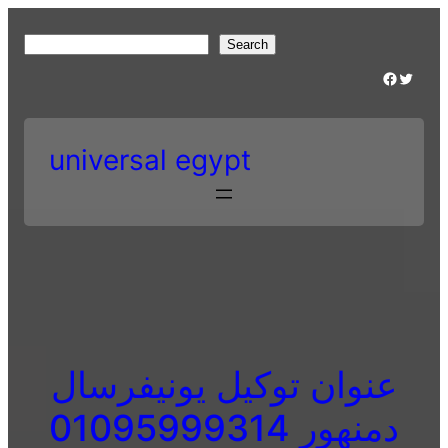
Skip
to
S
Search
content
e
Facebook
Twitter
a
r
c
universal egypt
h
عنوان توكيل يونيفرسال
دمنهور 01095999314