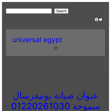
Skip
to
S
Search
content
e
Facebook
Twitter
a
r
c
universal egypt
h
عنوان صيانة يونيفرسال
سموحة 01220261030