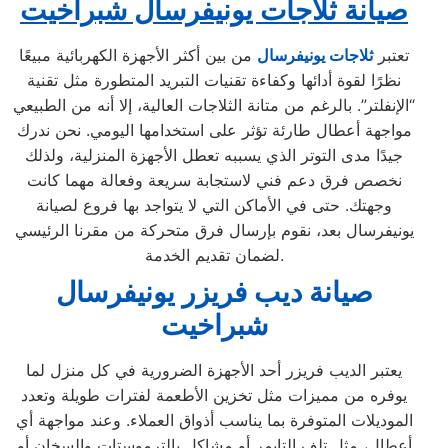
صيانة ثلاجات يونيفرسال شبراخيت
تعتبر
ثلاجات يونيفرسال
من بين أكثر الأجهزة الكهربائية مبيعًا
نظرًا لقوة أدائها وكفاءة تقنيات التبريد المتطورة مثل تقنية
“الإنفلتر”. بالرغم من متانة الثلاجات العالية، إلا أنه من الطبيعي
مواجهة أعطال طارئة تؤثر على استخدامها اليومي. نحن ندرك
جيدًا مدى التوتر الذي يسببه تعطل الأجهزة المنزلية، ولذلك
نخصص فرق دعم فني لاستجابة سريعة وفعالة مهما كانت
وجهتك. حتى في الأماكن التي لا يتواجد بها فروع لصيانة
يونيفرسال بعد، نقوم بإرسال فرق متحركة من مقرنا الرئيسي
لضمان تقديم الخدمة.
صيانة ديب فريزر يونيفرسال
شبراخيت
يعتبر الديب فريزر أحد الأجهزة الضرورية في كل منزل لما
يوفره من مميزات مثل تخزين الأطعمة لفترات طويلة وتعدد
الموديلات المتوفرة بما يناسب أذواق العملاء. وعند مواجهة أي
أعطال، مثل تلف التايمر أو مشاكل بالترموستات والسخان أو