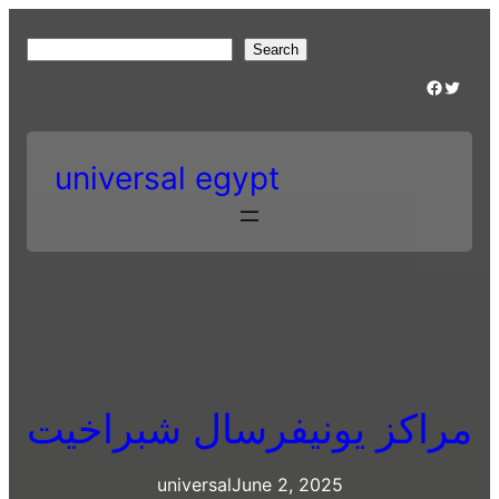
Skip
to
S
Search
content
e
Facebook
Twitter
a
r
c
universal egypt
h
مراكز يونيفرسال شبراخيت
universal
June 2, 2025