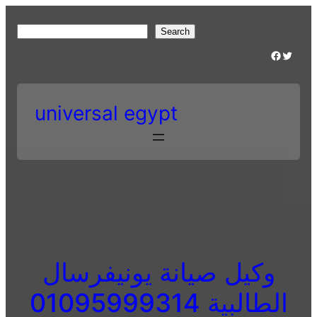
Skip
to
S
Search
content
e
Facebook
Twitter
a
r
c
universal egypt
h
وكيل صيانة يونيفرسال
الطالبية 01095999314