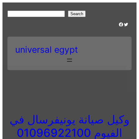
Skip
to
S
Search
content
e
Facebook
Twitter
a
r
c
universal egypt
h
وكيل صيانة يونيفرسال في
الفيوم 01096922100