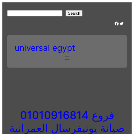
Skip
to
S
Search
content
e
Facebook
Twitter
a
r
c
universal egypt
h
01010916814 فروع
صيانة يونيفرسال العمرانية