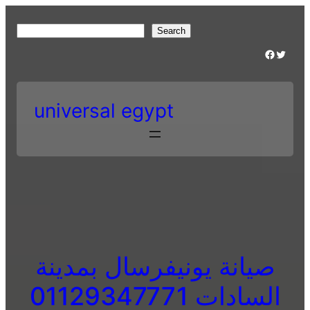
Skip
to
S
Search
content
e
Facebook
Twitter
a
r
c
universal egypt
h
صيانة يونيفرسال بمدينة
السادات 01129347771