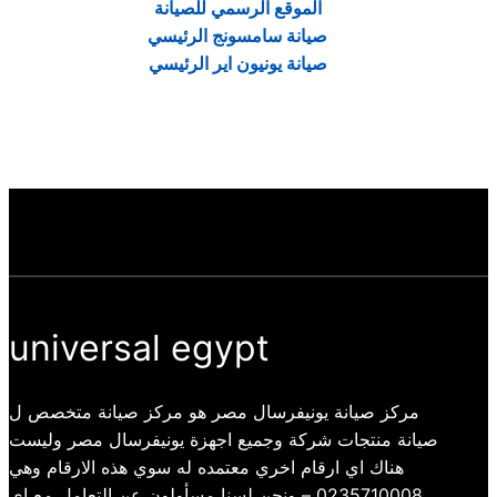
الموقع الرسمي للصيانة
صيانة سامسونج الرئيسي
صيانة يونيون اير الرئيسي
universal egypt
مركز صيانة يونيفرسال مصر هو مركز صيانة متخصص ل
صيانة منتجات شركة وجميع اجهزة يونيفرسال مصر وليست
هناك اي ارقام اخري معتمده له سوي هذه الارقام وهي
0235710008 – ونحن لسنا مسأولون عن التعامل مع اي